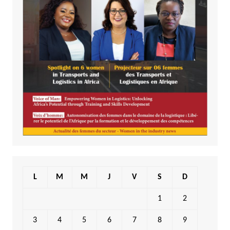
L
M
M
J
V
S
D
1
2
3
4
5
6
7
8
9