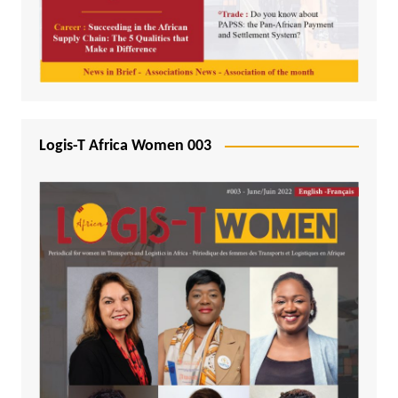
Logis-T Africa Women 003