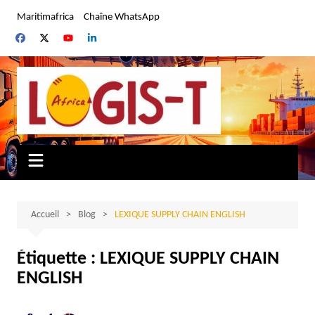
Aller
Maritimafrica
Chaîne WhatsApp
au
contenu
Accueil
Blog
LEXIQUE SUPPLY CHAIN ENGLISH
Étiquette :
LEXIQUE SUPPLY CHAIN
ENGLISH