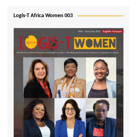
Logis-T Africa Women 003