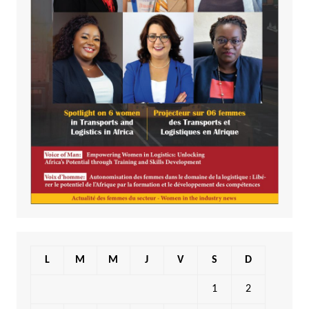
L
M
M
J
V
S
D
1
2