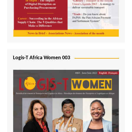
Logis-T Africa Women 003