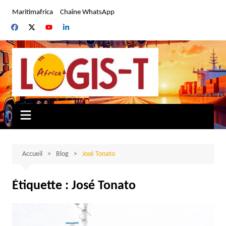
Aller
Maritimafrica
Chaîne WhatsApp
au
contenu
Accueil
Blog
José Tonato
Étiquette :
José Tonato