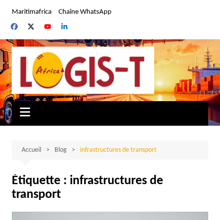
Aller
Maritimafrica
Chaîne WhatsApp
au
contenu
Accueil
Blog
infrastructures de transport
Étiquette :
infrastructures de
transport