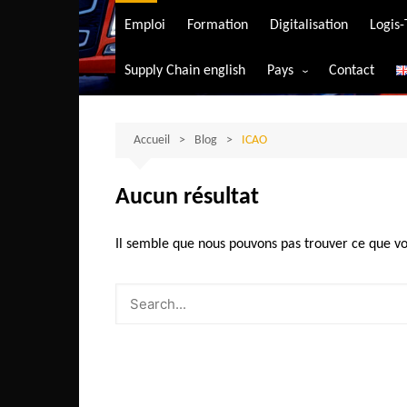
Transport aérien
Emploi
Formation
Digitalisation
Logis
Transport durable
Supply Chain english
Pays
Contact
Transport ferrovia
Afrique du Sud
Transport maritim
Algérie
Accueil
Blog
ICAO
Transport routier
Angola
Aucun résultat
Bénin
Burkina-Faso
Il semble que nous pouvons pas trouver ce que vo
Burundi
Bostwana
Cameroun
Centrafrique
Comores