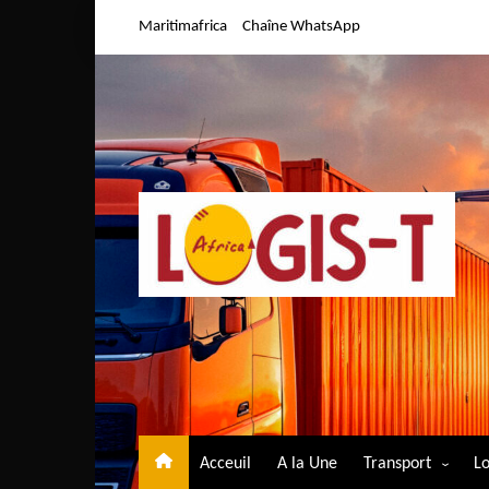
Aller
Maritimafrica
Chaîne WhatsApp
au
contenu
Acceuil
A la Une
Transport
Lo