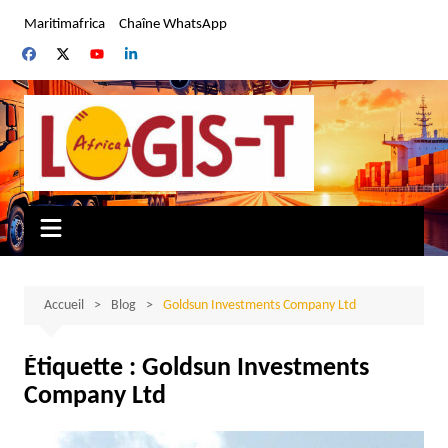
Aller
Maritimafrica
Chaîne WhatsApp
au
contenu
Accueil
Blog
Goldsun Investments Company Ltd
Étiquette :
Goldsun Investments
Company Ltd