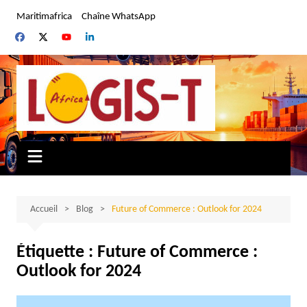
Aller
Maritimafrica
Chaîne WhatsApp
au
contenu
Accueil
Blog
Future of Commerce : Outlook for 2024
Étiquette :
Future of Commerce :
Outlook for 2024