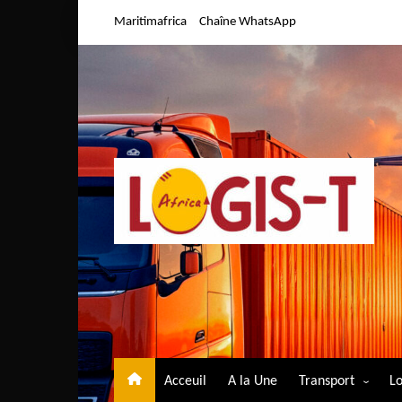
Aller
Maritimafrica
Chaîne WhatsApp
au
contenu
Acceuil
A la Une
Transport
Lo