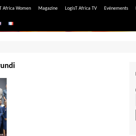
-T Africa Women
Magazine
LogisT Africa TV
Evénements
ire
e
rundi