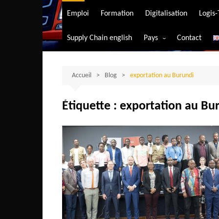
Transport aérien
Emploi
Formation
Digitalisation
Logis
Transport durable
Supply Chain english
Pays
Contact
Transport ferrovia
Afrique du Sud
Transport maritim
Algérie
Accueil
Blog
exportation au Burundi
Transport routier
Angola
Étiquette :
exportation au Bu
Bénin
Burkina-Faso
Burundi
Bostwana
Cameroun
Centrafrique
Comores