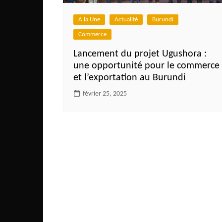
Côte d’Ivoire
A la Une
Actualité
Burundi
Djibouti
Commerce
Egypte
Lancement du projet Ugushora :
Ethiopie
une opportunité pour le commerce
Gabon
et l’exportation au Burundi
Gambie
février 25, 2025
Ghana
Guinée
Guinée Bissau
Ile Maurice
Kenya
Lesotho Fr
Liberia