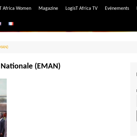
-T Africa Women
Magazine
LogisT Africa TV
Evénements
ire
e
EMAN)
e Nationale (EMAN)