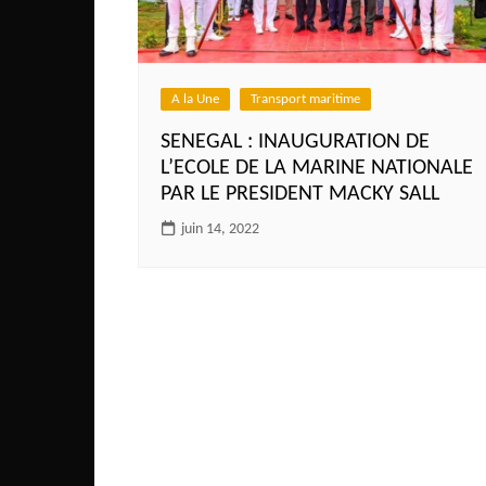
Côte d’Ivoire
Djibouti
Egypte
A la Une
Transport maritime
Ethiopie
SENEGAL : INAUGURATION DE
Gabon
L’ECOLE DE LA MARINE NATIONALE
PAR LE PRESIDENT MACKY SALL
Gambie
juin 14, 2022
Ghana
Guinée
Guinée Bissau
Ile Maurice
Kenya
Lesotho Fr
Liberia