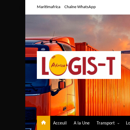
Aller
Maritimafrica
Chaîne WhatsApp
au
contenu
Acceuil
A la Une
Transport
Lo