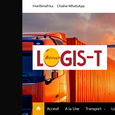
Aller
Maritimafrica
Chaîne WhatsApp
au
contenu
Acceuil
A la Une
Transport
Lo