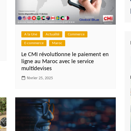
A la Une
Actualité
Commerce
E-commerce
Maroc
Le CMI révolutionne le paiement en
ligne au Maroc avec le service
multidevises
février 25, 2025
e du