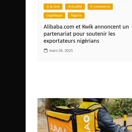
Mali
A la Une
Actualité
E-commerce
Malawi Fr
Logistique
Nigeria
Maroc
Alibaba.com et Kwik annoncent un
Mauritanie
partenariat pour soutenir les
exportateurs nigérians
Mozambique
mars 26, 2025
Namibie
Nigeria
Niger
Ouganda
Rwanda
Tchad
Togo
Tunisie
République Démocratiqu