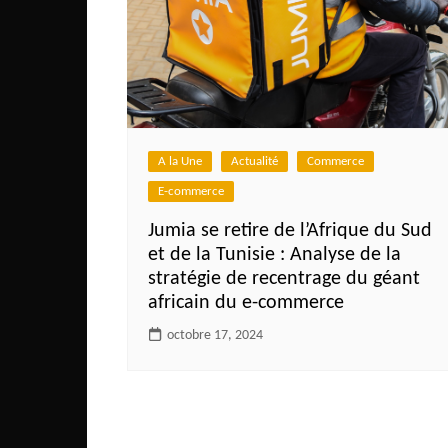
Congo
São Tomé et Príncipe
Seychelles
Sierra Leone
Soudan
A la Une
Actualité
Commerce
Zimbabwe
E-commerce
Jumia se retire de l’Afrique du Sud
et de la Tunisie : Analyse de la
stratégie de recentrage du géant
africain du e-commerce
octobre 17, 2024