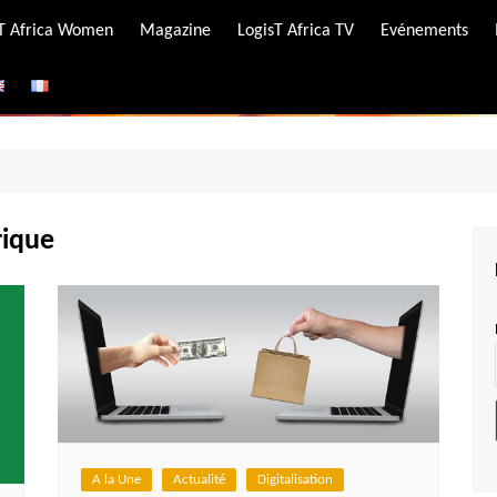
-T Africa Women
Magazine
LogisT Africa TV
Evénements
ire
e
rique
A la Une
Actualité
Digitalisation