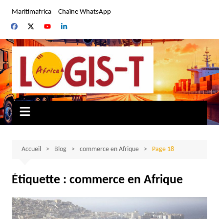
Aller
Maritimafrica
Chaîne WhatsApp
au
contenu
Accueil
Blog
commerce en Afrique
Page 18
Étiquette :
commerce en Afrique