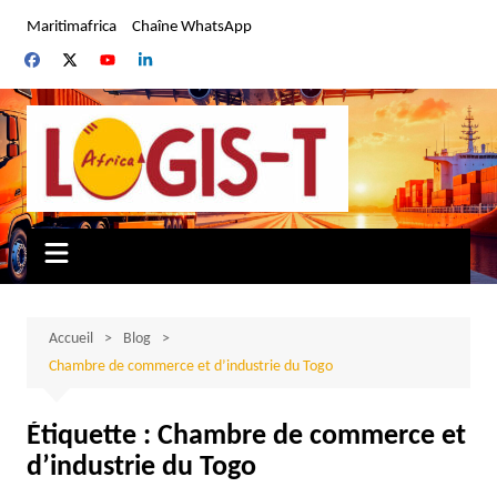
Aller
Maritimafrica
Chaîne WhatsApp
au
contenu
Accueil
Blog
Chambre de commerce et d’industrie du Togo
Étiquette :
Chambre de commerce et
d’industrie du Togo