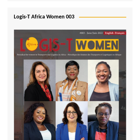
Logis-T Africa Women 003