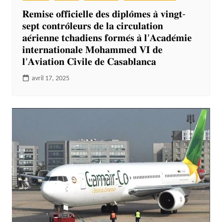
𝐑𝐞𝐦𝐢𝐬𝐞 𝐨𝐟𝐟𝐢𝐜𝐢𝐞𝐥𝐥𝐞 𝐝𝐞𝐬 𝐝𝐢𝐩𝐥𝐨̂𝐦𝐞𝐬 𝐚̀ 𝐯𝐢𝐧𝐠𝐭-
𝐬𝐞𝐩𝐭 𝐜𝐨𝐧𝐭𝐫𝐨̂𝐥𝐞𝐮𝐫𝐬 𝐝𝐞 𝐥𝐚 𝐜𝐢𝐫𝐜𝐮𝐥𝐚𝐭𝐢𝐨𝐧
𝐚𝐞́𝐫𝐢𝐞𝐧𝐧𝐞 𝐭𝐜𝐡𝐚𝐝𝐢𝐞𝐧𝐬 𝐟𝐨𝐫𝐦𝐞́𝐬 𝐚̀ 𝐥’𝐀𝐜𝐚𝐝𝐞́𝐦𝐢𝐞
𝐢𝐧𝐭𝐞𝐫𝐧𝐚𝐭𝐢𝐨𝐧𝐚𝐥𝐞 𝐌𝐨𝐡𝐚𝐦𝐦𝐞𝐝 𝐕𝐈 𝐝𝐞
𝐥’𝐀𝐯𝐢𝐚𝐭𝐢𝐨𝐧 𝐂𝐢𝐯𝐢𝐥𝐞 𝐝𝐞 𝐂𝐚𝐬𝐚𝐛𝐥𝐚𝐧𝐜𝐚
avril 17, 2025