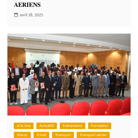
𝐀𝐄𝐑𝐈𝐄𝐍𝐒
avril 18, 2025
A la Une
Actualité
Evénements
Formation
Maroc
Tchad
Transport
Transport aérien