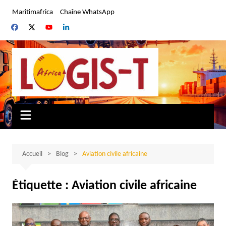
Aller
Maritimafrica
Chaîne WhatsApp
au
contenu
Accueil
Blog
Aviation civile africaine
Étiquette :
Aviation civile africaine