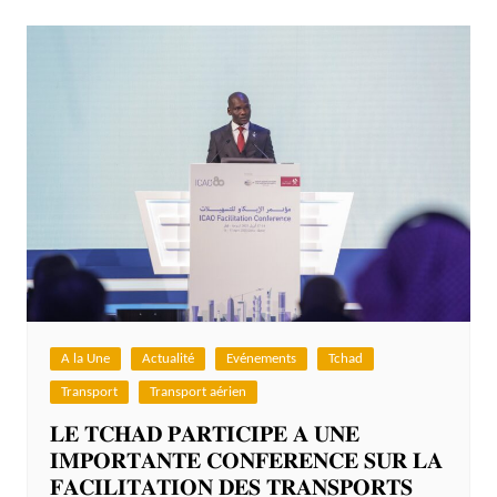
A la Une
Actualité
Evénements
Tchad
Transport
Transport aérien
𝐋𝐄 𝐓𝐂𝐇𝐀𝐃 𝐏𝐀𝐑𝐓𝐈𝐂𝐈𝐏𝐄 𝐀 𝐔𝐍𝐄
𝐈𝐌𝐏𝐎𝐑𝐓𝐀𝐍𝐓𝐄 𝐂𝐎𝐍𝐅𝐄𝐑𝐄𝐍𝐂𝐄 𝐒𝐔𝐑 𝐋𝐀
𝐅𝐀𝐂𝐈𝐋𝐈𝐓𝐀𝐓𝐈𝐎𝐍 𝐃𝐄𝐒 𝐓𝐑𝐀𝐍𝐒𝐏𝐎𝐑𝐓𝐒