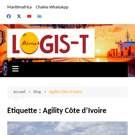
Aller
Maritimafrica
Chaîne WhatsApp
au
contenu
Accueil
Blog
Agility Côte d’Ivoire
Étiquette :
Agility Côte d’Ivoire