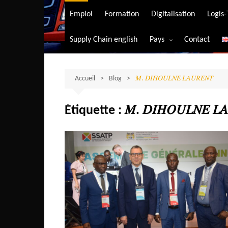
Transport aérien
Emploi
Formation
Digitalisation
Logis
Transport durable
Supply Chain english
Pays
Contact
Transport ferrovia
Afrique du Sud
Transport maritim
Algérie
Accueil
Blog
𝑀. 𝐷𝐼𝐻𝑂𝑈𝐿𝑁𝐸 𝐿𝐴𝑈𝑅𝐸𝑁𝑇
Transport routier
Angola
Étiquette :
𝑀. 𝐷𝐼𝐻𝑂𝑈𝐿𝑁𝐸 𝐿
Bénin
Burkina-Faso
Burundi
Bostwana
Cameroun
Centrafrique
Comores