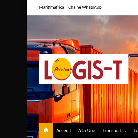
Aller
Maritimafrica
Chaîne WhatsApp
au
contenu
Acceuil
A la Une
Transport
Lo