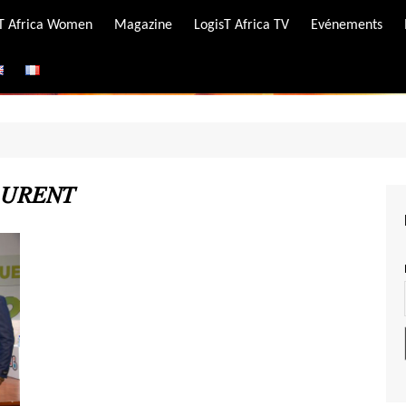
-T Africa Women
Magazine
LogisT Africa TV
Evénements
ire
e
𝑈𝑅𝐸𝑁𝑇