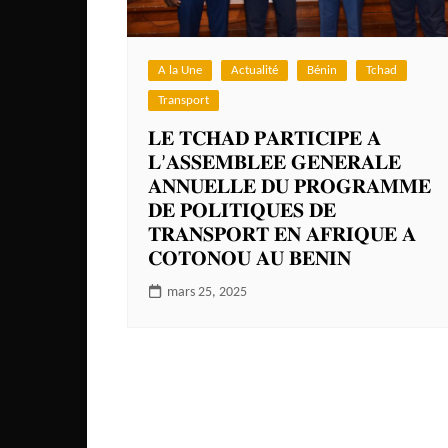
Côte d’Ivoire
Djibouti
A la Une
Actualité
Bénin
Tchad
Egypte
Transport
Ethiopie
𝐋𝐄 𝐓𝐂𝐇𝐀𝐃 𝐏𝐀𝐑𝐓𝐈𝐂𝐈𝐏𝐄 𝐀
Gabon
𝐋’𝐀𝐒𝐒𝐄𝐌𝐁𝐋𝐄𝐄 𝐆𝐄𝐍𝐄𝐑𝐀𝐋𝐄
Gambie
𝐀𝐍𝐍𝐔𝐄𝐋𝐋𝐄 𝐃𝐔 𝐏𝐑𝐎𝐆𝐑𝐀𝐌𝐌𝐄
𝐃𝐄 𝐏𝐎𝐋𝐈𝐓𝐈𝐐𝐔𝐄𝐒 𝐃𝐄
Ghana
𝐓𝐑𝐀𝐍𝐒𝐏𝐎𝐑𝐓 𝐄𝐍 𝐀𝐅𝐑𝐈𝐐𝐔𝐄 𝐀
Guinée
𝐂𝐎𝐓𝐎𝐍𝐎𝐔 𝐀𝐔 𝐁𝐄𝐍𝐈𝐍
Guinée Bissau
mars 25, 2025
Ile Maurice
Kenya
Lesotho Fr
Liberia