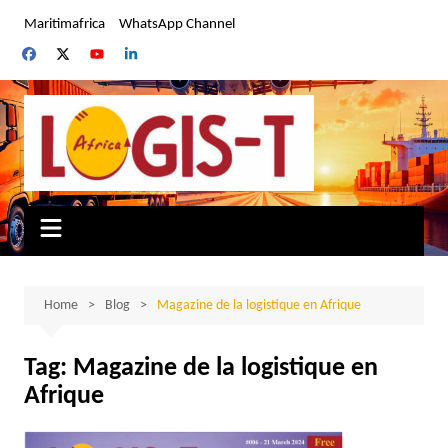
Skip
Maritimafrica
WhatsApp Channel
to
content
Home
Blog
Magazine de la logistique en Afrique
Tag:
Magazine de la logistique en
Afrique