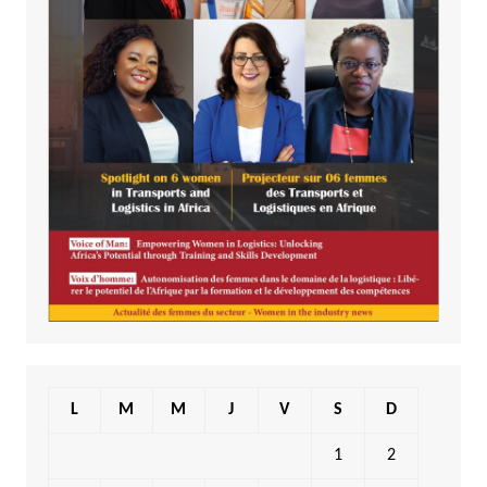
L
M
M
J
V
S
D
1
2