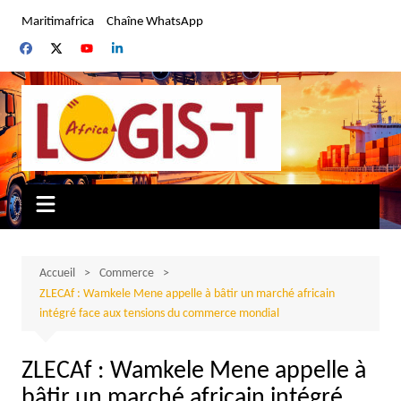
Aller
Maritimafrica
Chaîne WhatsApp
au
contenu
Accueil
Commerce
ZLECAf : Wamkele Mene appelle à bâtir un marché africain
intégré face aux tensions du commerce mondial
ZLECAf : Wamkele Mene appelle à
bâtir un marché africain intégré