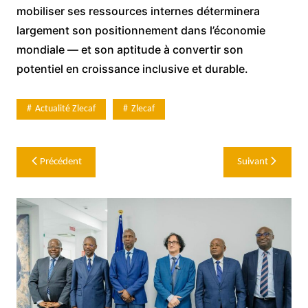
mobiliser ses ressources internes déterminera
largement son positionnement dans l’économie
mondiale — et son aptitude à convertir son
potentiel en croissance inclusive et durable.
Actualité Zlecaf
Zlecaf
Navigation
Précédent
Suivant
de
l’article