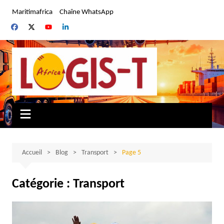
Aller
Maritimafrica
Chaîne WhatsApp
au
contenu
Accueil
Blog
Transport
Page 5
Catégorie :
Transport