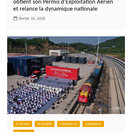
obtient son Permis d’Exploitation Aérien
et relance la dynamique nationale
février 16, 2026
A la Une
Actualité
Commerce
Logistique