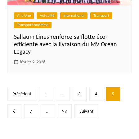
A la Une
Actualité
International
Transport
Transport maritime
Sallaum Lines renforce sa flotte éco-
efficiente avec la livraison du MV Ocean
Legacy
février 9, 2026
Pagination
Précédent
1
…
3
4
5
des
publications
6
7
…
97
Suivant