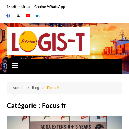
Aller
Maritimafrica
Chaîne WhatsApp
au
contenu
Accueil
Blog
Focus fr
Catégorie :
Focus fr