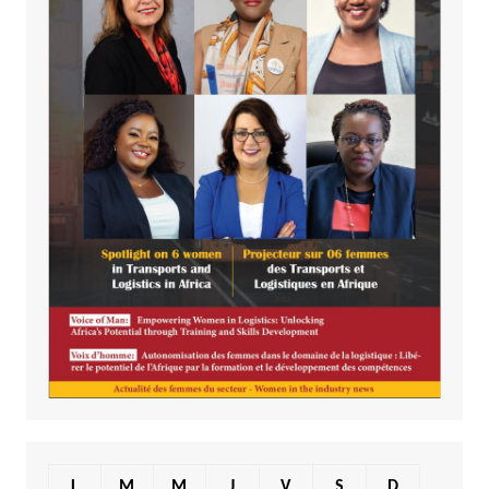
L
M
M
J
V
S
D