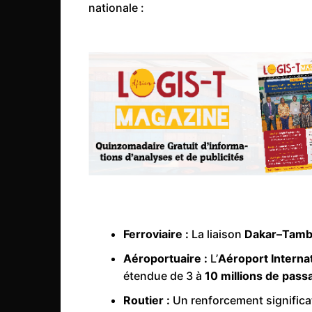
Mali
nationale :
Malawi Fr
Maroc
Mauritanie
Mozambique
Namibie
Nigeria
Niger
Ouganda
Rwanda
Ferroviaire :
La liaison
Dakar–Tam
Tchad
Aéroportuaire :
L’
Aéroport Interna
Togo
étendue de 3 à
10 millions de pass
Tunisie
Routier :
Un renforcement significa
République Démocratiqu