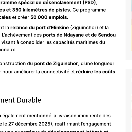
gramme spécial de désenclavement (PSD)
,
es et 350 kilomètres de pistes
. Ce programme
cales
et créer
50 000 emplois
.
nt la
relance du port d’Elinkine
(Ziguinchor) et la
. L’achèvement des
ports de Ndayane et de Sendou
 visant à consolider les capacités maritimes du
gionaux.
 construction du
pont de Ziguinchor
, d’une longueur
 pour améliorer la connectivité et
réduire les coûts
ment Durable
 a également mentionné la livraison imminente des
vue le 27 décembre 2025), réaffirmant l’engagement
ans une dynamique de
développement intégré et