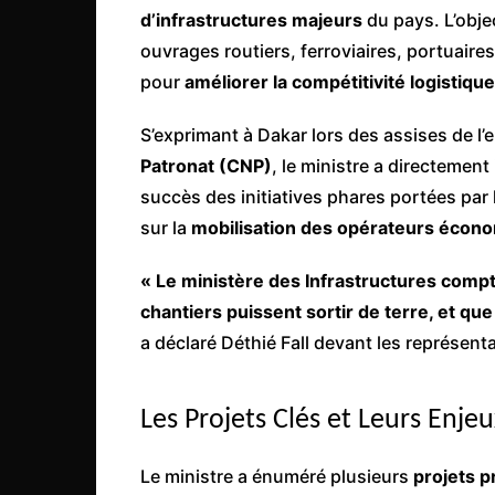
Côte d’Ivoire
d’infrastructures majeurs
du pays. L’obje
ouvrages routiers, ferroviaires, portuair
Djibouti
pour
améliorer la compétitivité logistique
Egypte
Ethiopie
S’exprimant à Dakar lors des assises de l’
Patronat (CNP)
, le ministre a directement 
Gabon
succès des initiatives phares portées par
Gambie
sur la
mobilisation des opérateurs écon
Ghana
Guinée
« Le ministère des Infrastructures com
chantiers puissent sortir de terre, et q
Guinée Bissau
a déclaré Déthié Fall devant les représent
Ile Maurice
Kenya
Les Projets Clés et Leurs Enjeu
Lesotho Fr
Liberia
Le ministre a énuméré plusieurs
projets pr