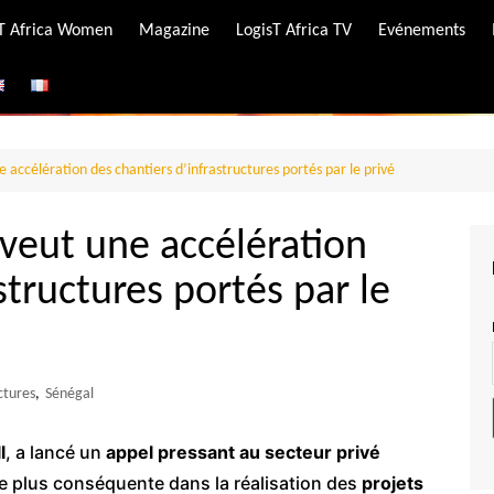
-T Africa Women
Magazine
LogisT Africa TV
Evénements
ire
e
e accélération des chantiers d’infrastructures portés par le privé
 veut une accélération
structures portés par le
ctures
,
Sénégal
l
, a lancé un
appel pressant au secteur privé
re plus conséquente dans la réalisation des
projets