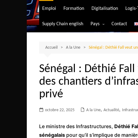
Transport aérien
Emploi
Formation
Digitalisation
Logis
Transport durable
Supply Chain english
Pays
Contact
Transport ferrovia
Afrique du Sud
Transport maritim
Algérie
Accueil
A la Une
Sénégal : Déthié Fall veut un
Transport routier
Angola
Sénégal : Déthié Fall
Bénin
des chantiers d’infra
Burkina-Faso
Burundi
privé
Bostwana
octobre 22, 2025
A la Une
Cameroun
,
Actualité
,
Infrastru
Centrafrique
Le ministre des Infrastructures,
Déthié Fal
Comores
sénégalais
pour qu’il s’implique de maniè