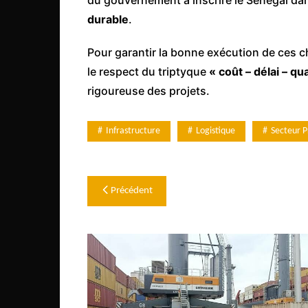
durable
.
Pour garantir la bonne exécution de ces ch
le respect du triptyque
« coût – délai – qua
rigoureuse des projets.
Infrastructure
Logistique
Secteur P
Navigation
Précédent
de
l’article