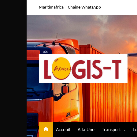
Aller
Maritimafrica
Chaîne WhatsApp
au
contenu
Acceuil
A la Une
Transport
Lo