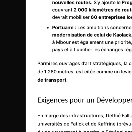
nouvelles routes
. S’y ajoute le
Pro
Congo
couvrant
2 000 kilomètres de rout
São Tomé et Príncipe
devrait mobiliser
60 entreprises lo
Seychelles
Portuaire :
Les ambitions concerne
modernisation de celui de Kaolack
Sierra Leone
à Mbour est également une priorité,
Soudan
pays et à fluidifier les échanges ré
Zimbabwe
Parmi les ouvrages d’art stratégiques, la
de 1 280 mètres, est citée comme un levier
de transport
.
Exigences pour un Développe
En marge des infrastructures, Déthié Fall
universités de Fatick et de Kaffrine (pré
du gouvernement à inscrire le Sénégal d