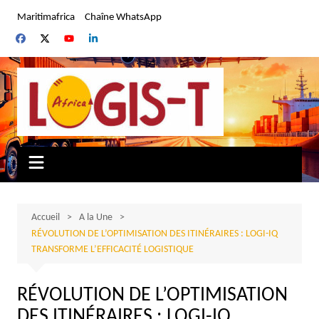
Aller
Maritimafrica
Chaîne WhatsApp
au
contenu
Accueil
A la Une
RÉVOLUTION DE L’OPTIMISATION DES ITINÉRAIRES : LOGI-IQ
TRANSFORME L’EFFICACITÉ LOGISTIQUE
RÉVOLUTION DE L’OPTIMISATION
DES ITINÉRAIRES : LOGI-IQ