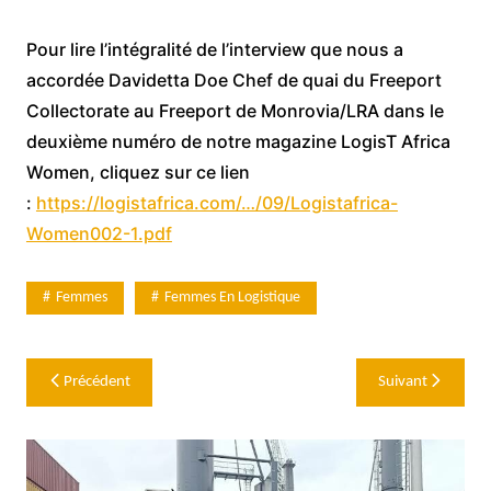
Pour lire l’intégralité de l’interview que nous a
accordée Davidetta Doe Chef de quai du Freeport
Collectorate au Freeport de Monrovia/LRA dans le
deuxième numéro de notre magazine LogisT Africa
Women, cliquez sur ce lien
:
https://logistafrica.com/…/09/Logistafrica-
Women002-1.pdf
Femmes
Femmes En Logistique
Navigation
Précédent
Suivant
de
l’article