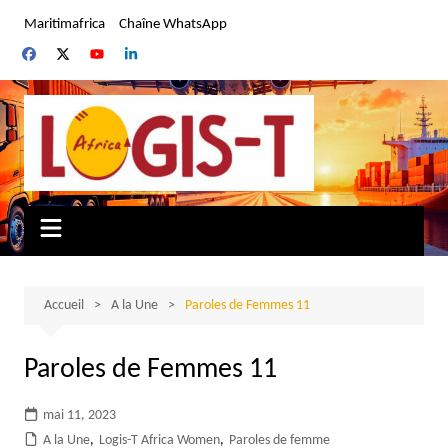
Aller
Maritimafrica
Chaîne WhatsApp
au
contenu
Accueil
A la Une
Paroles de Femmes 11
Paroles de Femmes 11
mai 11, 2023
A la Une
,
Logis-T Africa Women
,
Paroles de femme