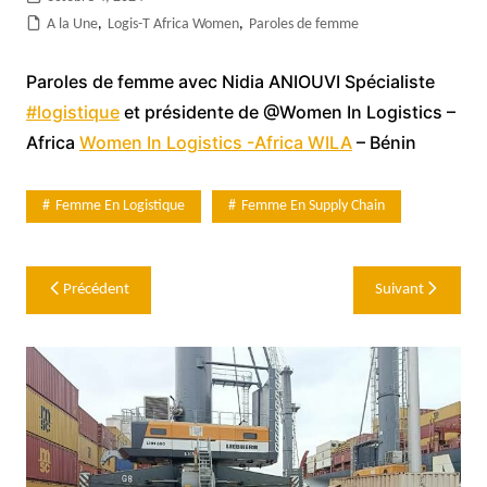
A la Une
,
Logis-T Africa Women
,
Paroles de femme
Paroles de femme avec Nidia ANIOUVI Spécialiste
#logistique
et présidente de @Women In Logistics –
Africa
Women In Logistics -Africa WILA
– Bénin
Femme En Logistique
Femme En Supply Chain
Navigation
Précédent
Suivant
de
l’article