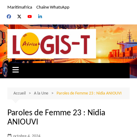
Aller
Maritimafrica
Chaîne WhatsApp
au
contenu
Accueil
A la Une
Paroles de Femme 23 : Nidia ANIOUVI
Paroles de Femme 23 : Nidia
ANIOUVI
octobre 4, 2024