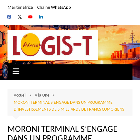
Aller
Maritimafrica
Chaîne WhatsApp
au
contenu
Accueil
A la Une
MORONI TERMINAL S’ENGAGE DANS UN PROGRAMME
D’INVESTISSEMENTS DE 5 MILLIARDS DE FRANCS COMORIENS
MORONI TERMINAL S’ENGAGE
DANS UN PROGRAMME