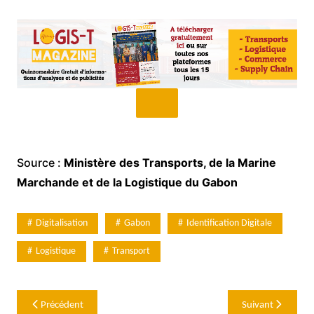
Source :
Ministère des Transports, de la Marine
Marchande et de la Logistique du Gabon
Digitalisation
Gabon
Identification Digitale
Logistique
Transport
Navigation
Précédent
Suivant