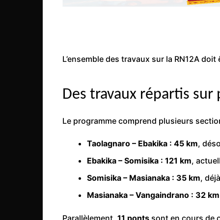
Congo
São Tomé et Príncipe
Seychelles
L’ensemble des travaux sur la RN12A doit ê
Sierra Leone
Soudan
Des travaux répartis sur
Zimbabwe
Le programme comprend plusieurs sectio
Taolagnaro – Ebakika : 45 km
, déso
Ebakika – Somisika : 121 km
, actue
Somisika – Masianaka : 35 km
, déj
Masianaka – Vangaindrano : 32 km
Parallèlement,
11 ponts
sont en cours de c