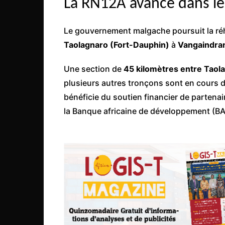
La RN12A avance dans l
Mali
Malawi Fr
Le gouvernement malgache poursuit la réha
Maroc
Taolagnaro (Fort-Dauphin)
à
Vangaindra
Mauritanie
Une section de
45 kilomètres entre Taol
Mozambique
plusieurs autres tronçons sont en cours 
Namibie
bénéficie du soutien financier de parten
Nigeria
la Banque africaine de développement (BAD
Niger
Ouganda
Rwanda
Tchad
Togo
Tunisie
République Démocratiqu