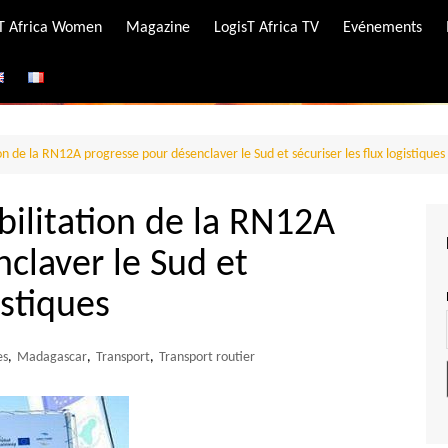
-T Africa Women
Magazine
LogisT Africa TV
Evénements
ire
e
n de la RN12A progresse pour désenclaver le Sud et sécuriser les flux logistiques
bilitation de la RN12A
claver le Sud et
istiques
es
,
Madagascar
,
Transport
,
Transport routier