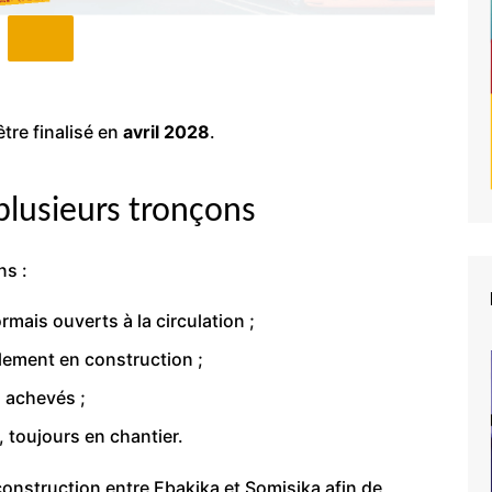
tre finalisé en
avril 2028
.
 plusieurs tronçons
ns :
rmais ouverts à la circulation ;
llement en construction ;
à achevés ;
, toujours en chantier.
onstruction entre Ebakika et Somisika afin de