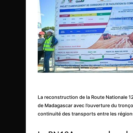
Côte d’Ivoire
Djibouti
Egypte
Ethiopie
Gabon
Gambie
Ghana
Guinée
Guinée Bissau
Ile Maurice
La reconstruction de la Route Nationale 1
Kenya
de Madagascar avec l’ouverture du tronçon
continuité des transports entre les région
Lesotho Fr
Liberia