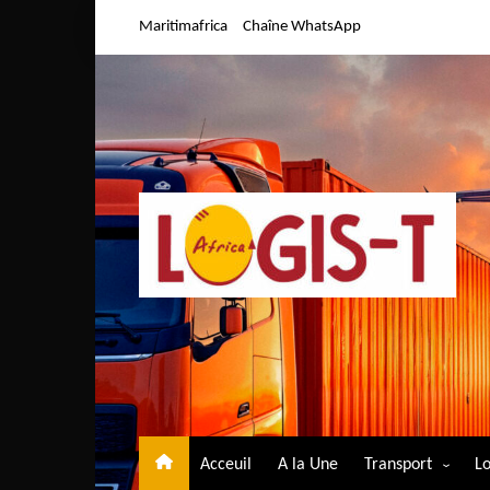
Aller
Maritimafrica
Chaîne WhatsApp
au
contenu
Acceuil
A la Une
Transport
Lo