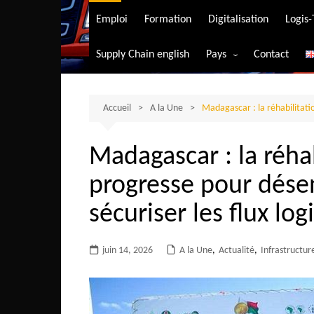
Transport aérien
Emploi
Formation
Digitalisation
Logis
Transport durable
Supply Chain english
Pays
Contact
Transport ferrovia
Afrique du Sud
Transport maritim
Algérie
Accueil
A la Une
Madagascar : la réhabilitatio
Transport routier
Angola
Madagascar : la réha
Bénin
progresse pour désen
Burkina-Faso
Burundi
sécuriser les flux log
Bostwana
juin 14, 2026
A la Une
Cameroun
,
Actualité
,
Infrastructur
Centrafrique
Comores