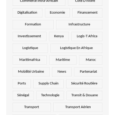
Commerce Intra-Africain
Côte D'Ivoire
Digitalisation
Economie
Financement
Formation
Infrastructure
Investissement
Kenya
Logis-T Africa
Logistique
Logistique En Afrique
Maritimafrica
Maritime
Maroc
Mobilité Urbaine
News
Partenariat
Ports
Supply Chain
Sécurité Routière
Sénégal
Technologie
Transit & Douane
Transport
Transport Aérien