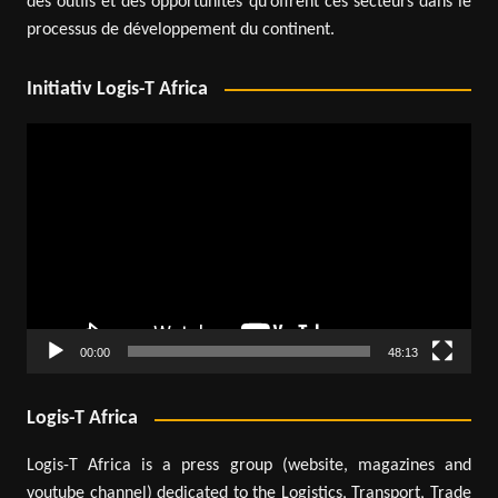
des outils et des opportunités qu’offrent ces secteurs dans le
processus de développement du continent.
Initiativ Logis-T Africa
Lecteur
vidéo
00:00
48:13
Logis-T Africa
Logis-T Africa is a press group (website, magazines and
youtube channel) dedicated to the Logistics, Transport, Trade