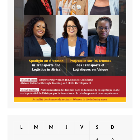
L
M
M
J
V
S
D