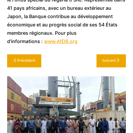
41 pays africains, avec un bureau extérieur au
Japon, la Banque contribue au développement
économique et au progrès social de ses 54 États
membres régionaux. Pour plus
d’informations :
www.AfDB.org
Navigation
Précédent
Suivant
de
l’article