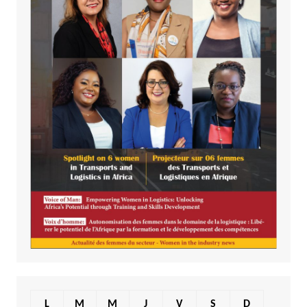
L
M
M
J
V
S
D