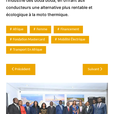
l’industrie des boda boda, en offrant aux
conducteurs une alternative plus rentable et
écologique à la moto thermique.
Afrique
Femme
Financement
Fondation Mastercard
Mobilité Électrique
Transport En Afrique
Navigation
Précédent
Suivant
de
l’article