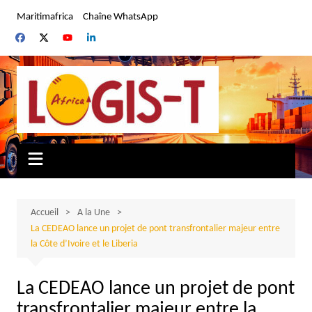
Aller
Maritimafrica
Chaîne WhatsApp
au
contenu
Accueil
A la Une
La CEDEAO lance un projet de pont transfrontalier majeur entre
la Côte d’Ivoire et le Liberia
La CEDEAO lance un projet de pont
transfrontalier majeur entre la