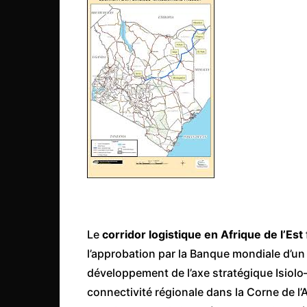
Côte d’Ivoire
Djibouti
Egypte
Ethiopie
Gabon
Gambie
Ghana
Guinée
Guinée Bissau
Ile Maurice
Le
corridor logistique en Afrique de l’Est
Kenya
l’approbation par la Banque mondiale d’un
Lesotho Fr
développement de l’axe stratégique Isiolo
Liberia
connectivité régionale dans la Corne de l