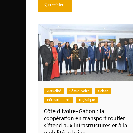
Navigation
Précédent
de
l’article
Actualité
Côte d'Ivoire
Gabon
Infrastructures
Logistique
Côte d’Ivoire–Gabon : la
coopération en transport routier
s’étend aux infrastructures et à la
mobilité urbaine