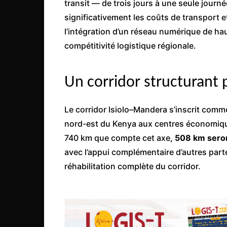
transit — de trois jours à une seule journ
Mali
significativement les coûts de transport e
Malawi Fr
l’intégration d’un réseau numérique de ha
Maroc
compétitivité logistique régionale.
Mauritanie
Mozambique
Un corridor structurant p
Namibie
Nigeria
Le corridor Isiolo–Mandera s’inscrit comm
nord-est du Kenya aux centres économique
Niger
740 km que compte cet axe,
508 km seron
Ouganda
avec l’appui complémentaire d’autres part
Rwanda
réhabilitation complète du corridor.
Tchad
Togo
Tunisie
République Démocratiqu