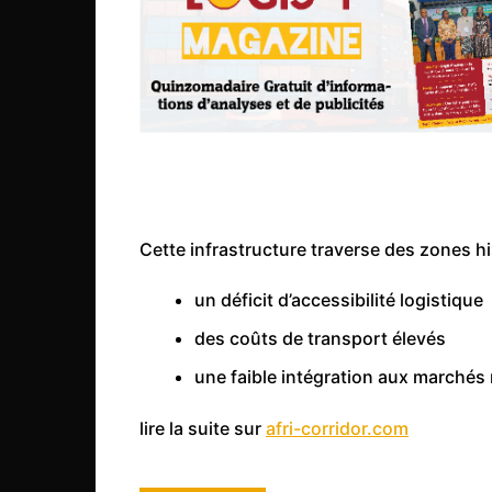
Congo
São Tomé et Príncipe
Seychelles
Sierra Leone
Soudan
Zimbabwe
Cette infrastructure traverse des zones h
un déficit d’accessibilité logistique
des coûts de transport élevés
une faible intégration aux marchés
lire la suite sur
afri-corridor.com