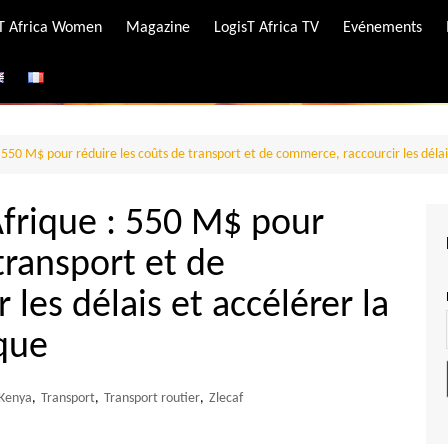
-T Africa Women
Magazine
LogisT Africa TV
Evénements
ire
e
: 550 M$ pour réduire les coûts de transport et de commerce, raccourcir les déla
Afrique : 550 M$ pour
transport et de
les délais et accélérer la
que
Kenya
,
Transport
,
Transport routier
,
Zlecaf