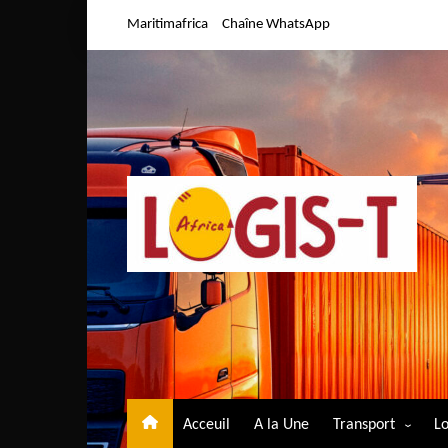
Aller
Maritimafrica
Chaîne WhatsApp
au
contenu
Acceuil
A la Une
Transport
Lo