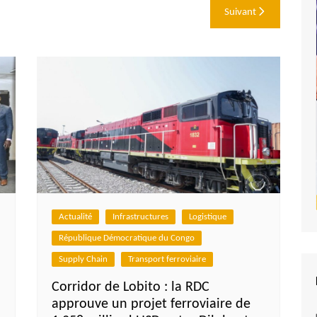
Suivant
Actualité
Infrastructures
Logistique
République Démocratique du Congo
Supply Chain
Transport ferroviaire
Corridor de Lobito : la RDC
approuve un projet ferroviaire de