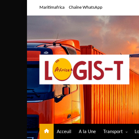
Aller
Maritimafrica
Chaîne WhatsApp
au
contenu
Acceuil
A la Une
Transport
Lo