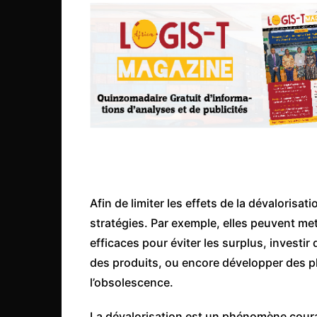
Mali
Malawi Fr
Maroc
Mauritanie
Mozambique
Namibie
Nigeria
Niger
Ouganda
Afin de limiter les effets de la dévalorisa
Rwanda
stratégies. Par exemple, elles peuvent me
efficaces pour éviter les surplus, investi
Tchad
des produits, ou encore développer des pl
Togo
l’obsolescence.
Tunisie
La dévalorisation est un phénomène couran
République Démocratiqu