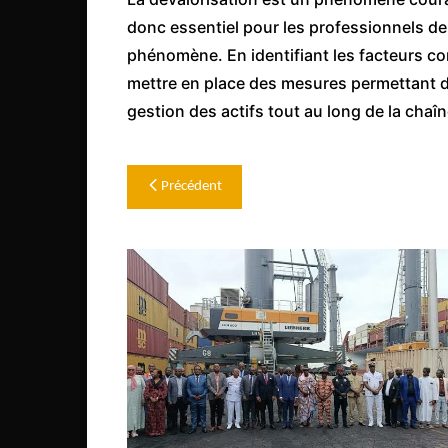
Congo
donc essentiel pour les professionnels d
São Tomé et Príncipe
phénomène. En identifiant les facteurs con
mettre en place des mesures permettant de
Seychelles
gestion des actifs tout au long de la cha
Sierra Leone
Soudan
Navigation
Précédent
Zimbabwe
de
l’article