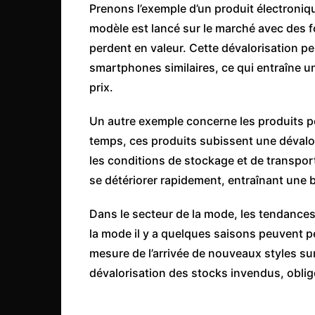
Prenons l’exemple d’un produit électron
Côte d’Ivoire
modèle est lancé sur le marché avec des f
Djibouti
perdent en valeur. Cette dévalorisation pe
Egypte
smartphones similaires, ce qui entraîne 
Ethiopie
prix.
Gabon
Un autre exemple concerne les produits pér
Gambie
temps, ces produits subissent une dévalor
Ghana
les conditions de stockage et de transport
Guinée
se détériorer rapidement, entraînant une 
Guinée Bissau
Dans le secteur de la mode, les tendances
Ile Maurice
la mode il y a quelques saisons peuvent perd
Kenya
mesure de l’arrivée de nouveaux styles su
dévalorisation des stocks invendus, obligea
Lesotho Fr
Liberia