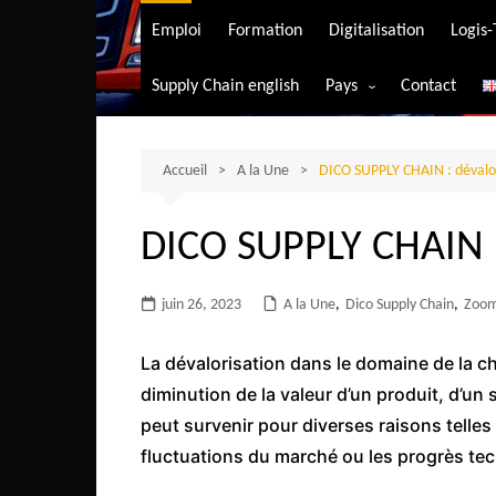
Transport aérien
Emploi
Formation
Digitalisation
Logis
Transport durable
Supply Chain english
Pays
Contact
Transport ferrovia
Afrique du Sud
Transport maritim
Algérie
Accueil
A la Une
DICO SUPPLY CHAIN : dévalo
Transport routier
Angola
DICO SUPPLY CHAIN :
Bénin
Burkina-Faso
juin 26, 2023
A la Une
,
Dico Supply Chain
,
Zoo
Burundi
Bostwana
La dévalorisation dans le domaine de la 
diminution de la valeur d’un produit, d’un
Cameroun
peut survenir pour diverses raisons telles
Centrafrique
fluctuations du marché ou les progrès te
Comores