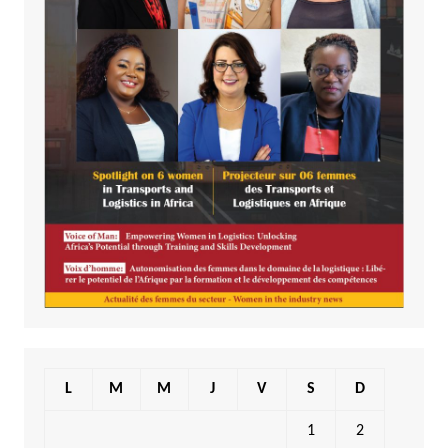
L
M
M
J
V
S
D
1
2