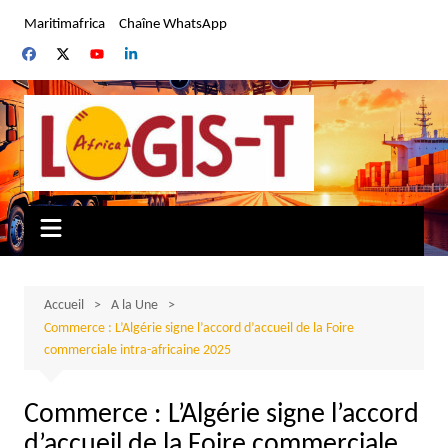
Aller
Maritimafrica
Chaîne WhatsApp
au
contenu
Accueil
A la Une
Commerce : L’Algérie signe l’accord d’accueil de la Foire
commerciale intra-africaine 2025
Commerce : L’Algérie signe l’accord
d’accueil de la Foire commerciale