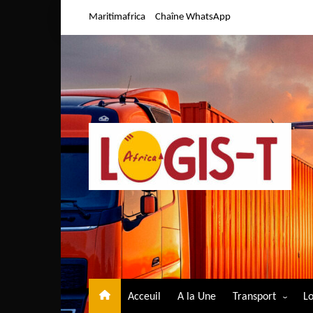
Aller
Maritimafrica
Chaîne WhatsApp
au
contenu
Acceuil
A la Une
Transport
Lo