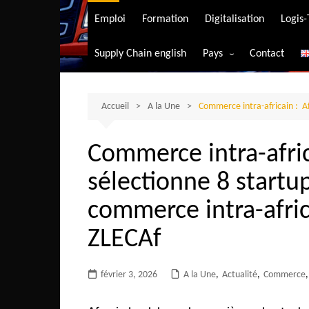
Transport aérien
Emploi
Formation
Digitalisation
Logis
Transport durable
Supply Chain english
Pays
Contact
Transport ferrovia
Afrique du Sud
Transport maritim
Algérie
Accueil
A la Une
Commerce intra-africain : Af
Transport routier
Angola
Commerce intra-afri
Bénin
sélectionne 8 startup
Burkina-Faso
Burundi
commerce intra-afric
Bostwana
ZLECAf
Cameroun
Centrafrique
février 3, 2026
A la Une
,
Actualité
,
Commerce
,
Comores