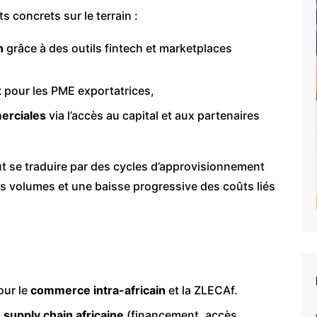
s concrets sur le terrain :
n
grâce à des outils fintech et marketplaces
x
pour les PME exportatrices,
erciales
via l’accès au capital et aux partenaires
ut se traduire par des cycles d’approvisionnement
es volumes et une baisse progressive des coûts liés
our le
commerce intra-africain
et la ZLECAf.
a
supply chain africaine
(financement, accès