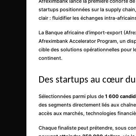
Afreximbank lance la première cohorte de
Côte d’Ivoire
startups positionnées sur la supply chain,
Djibouti
clair : fluidifier les échanges intra-africain
Egypte
La Banque africaine d’import-export (Afrex
Ethiopie
Afreximbank Accelerator Program, un disp
Gabon
cible des solutions opérationnelles pour le
Gambie
continent.
Ghana
Guinée
Des startups au cœur du
Guinée Bissau
Sélectionnées parmi plus de
1 600 candid
Ile Maurice
des segments directement liés aux chaînes
Kenya
accès aux marchés, technologies financière
Lesotho Fr
Chaque finaliste peut prétendre, sous con
Liberia