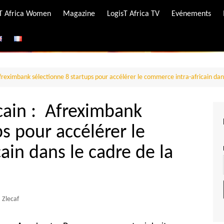
-T Africa Women
Magazine
LogisT Africa TV
Evénements
ire
e
reximbank sélectionne 8 startups pour accélérer le commerce intra-africain dans
cain : Afreximbank
s pour accélérer le
ain dans le cadre de la
Zlecaf