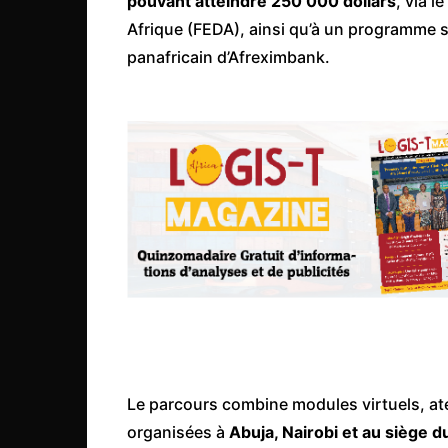
pouvant atteindre 250 000 dollars
, via 
Mali
Afrique (FEDA), ainsi qu’à un programme s
Malawi Fr
panafricain d’Afreximbank.
Maroc
Mauritanie
Mozambique
Namibie
Nigeria
Niger
Ouganda
Rwanda
Tchad
Togo
Le parcours combine modules virtuels, ate
Tunisie
organisées à
Abuja, Nairobi et au siège d
République Démocratiqu