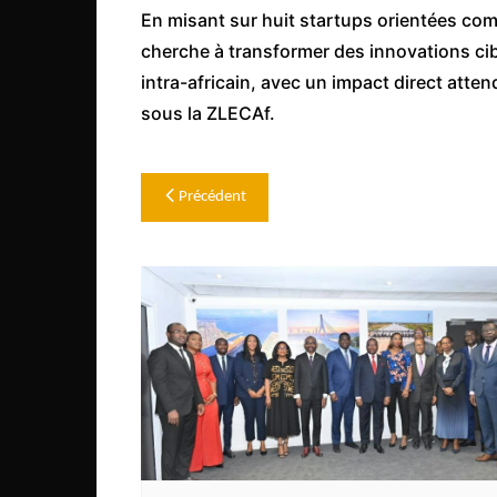
En misant sur huit startups orientées co
cherche à transformer des innovations ci
intra-africain, avec un impact direct atten
sous la ZLECAf.
Navigation
Précédent
de
l’article