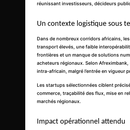
réunissant investisseurs, décideurs publ
Congo
São Tomé et Príncipe
Un contexte logistique sous t
Seychelles
Sierra Leone
Dans de nombreux corridors africains, les
Soudan
transport élevés, une faible interopérabil
frontières et un manque de solutions numé
Zimbabwe
acheteurs régionaux. Selon Afreximbank, c
intra-africain, malgré l’entrée en vigueur 
Les startups sélectionnées ciblent préci
commerce, traçabilité des flux, mise en re
marchés régionaux.
Impact opérationnel attendu