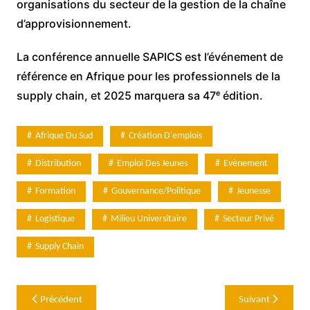
organisations du secteur de la gestion de la chaîne
d’approvisionnement.
La conférence annuelle SAPICS est l’événement de
référence en Afrique pour les professionnels de la
supply chain, et 2025 marquera sa 47ᵉ édition.
Afrique Du Sud
Création D'emplois
Distribution
Emploi Des Jeunes
Evènement
Formation
Gouvernance/Politique
Jeunesse
Logistique
Milieu Universitaire
Secteur Privé
Supply Chain
Navigation
Précédent
Suivant