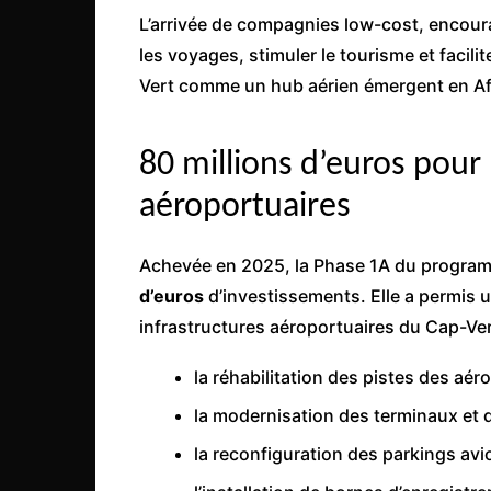
Congo
L’arrivée de compagnies low-cost, encoura
les voyages, stimuler le tourisme et facilit
São Tomé et Príncipe
Vert comme un hub aérien émergent en Afr
Seychelles
Sierra Leone
80 millions d’euros pour
Soudan
aéroportuaires
Zimbabwe
Achevée en 2025, la Phase 1A du progra
d’euros
d’investissements. Elle a permis 
infrastructures aéroportuaires du Cap-Ve
la réhabilitation des pistes des aér
la modernisation des terminaux et 
la reconfiguration des parkings avi