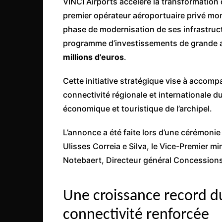
VINCI Airports accélère la transformation d
Côte d’Ivoire
premier opérateur aéroportuaire privé mon
Djibouti
phase de modernisation de ses infrastruc
Egypte
programme d’investissements de grande a
millions d’euros
.
Ethiopie
Gabon
Cette initiative stratégique vise à accompa
Gambie
connectivité régionale et internationale 
Ghana
économique et touristique de l’archipel.
Guinée
L’annonce a été faite lors d’une cérémonie 
Guinée Bissau
Ulisses Correia e Silva, le Vice-Premier mi
Ile Maurice
Notebaert, Directeur général Concessions 
Kenya
Lesotho Fr
Une croissance record du
Liberia
connectivité renforcée