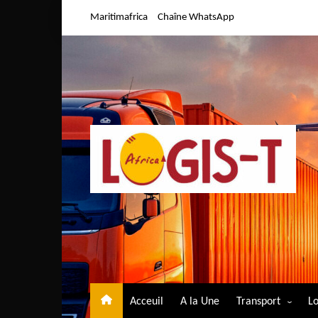
Aller
Maritimafrica
Chaîne WhatsApp
au
contenu
Acceuil
A la Une
Transport
Lo