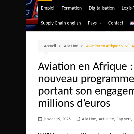
Transport aérien
Emploi
Formation
Digitalisation
Logis
Transport durable
Supply Chain english
Pays
Contact
Transport ferrovia
Afrique du Sud
Transport maritim
Algérie
Accueil
A la Une
Aviation en Afrique : VINCI
Transport routier
Angola
Aviation en Afrique :
Bénin
nouveau programme 
Burkina-Faso
Burundi
portant son engagem
Bostwana
millions d’euros
Cameroun
Centrafrique
janvier 19, 2026
A la Une
,
Actualité
,
Cap-vert
,
Comores