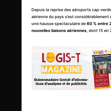
Mali
Depuis la reprise des aéroports cap-verdi
Malawi Fr
aérienne du pays s’est considérablement am
Maroc
une hausse spectaculaire de
60 % entre 
Mauritanie
nouvelles liaisons aériennes
, dont 15 en
Mozambique
Namibie
Nigeria
Niger
Ouganda
Rwanda
Tchad
Togo
Tunisie
République Démocratiqu