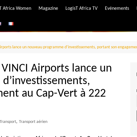
-T Africa Women
Magazine
LogisT Africa TV
Evénements
ire
e
 Airports lance un nouveau programme d’investissements, portant son engagement
 VINCI Airports lance un
d’investissements,
ent au Cap-Vert à 222
Transport
,
Transport aérien