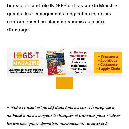
bureau de contrôle INDEEP ont rassuré la Ministre
quant à leur engagement à respecter ces délais
conformément au planning soumis au maître
d’ouvrage.
« 𝑵𝒐𝒕𝒓𝒆 𝒄𝒐𝒏𝒔𝒕𝒂𝒕 𝒆𝒔𝒕 𝒑𝒐𝒔𝒊𝒕𝒊𝒇 𝒅𝒂𝒏𝒔 𝒕𝒐𝒖𝒔 𝒍𝒆𝒔 𝒄𝒂𝒔. 𝑳’𝒆𝒏𝒕𝒓𝒆𝒑𝒓𝒊𝒔𝒆 𝒂
𝒎𝒐𝒃𝒊𝒍𝒊𝒔𝒆́ 𝒕𝒐𝒖𝒔 𝒍𝒆𝒔 𝒎𝒐𝒚𝒆𝒏𝒔 𝒕𝒆𝒄𝒉𝒏𝒊𝒒𝒖𝒆𝒔 𝒆𝒕 𝒉𝒖𝒎𝒂𝒊𝒏𝒔 𝒑𝒐𝒖𝒓 𝒓𝒆́𝒂𝒍𝒊𝒔𝒆𝒓
𝒍𝒆𝒔 𝒕𝒓𝒂𝒗𝒂𝒖𝒙 𝒒𝒖𝒊 𝒔𝒆 𝒅𝒆́𝒓𝒐𝒖𝒍𝒆𝒏𝒕 𝒏𝒐𝒓𝒎𝒂𝒍𝒆𝒎𝒆𝒏𝒕, 𝒍𝒆 𝒔𝒖𝒊𝒗𝒊 𝒆𝒕 𝒍𝒆