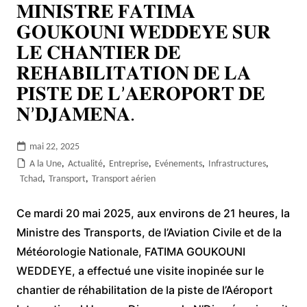
𝐌𝐈𝐍𝐈𝐒𝐓𝐑𝐄 𝐅𝐀𝐓𝐈𝐌𝐀
𝐆𝐎𝐔𝐊𝐎𝐔𝐍𝐈 𝐖𝐄𝐃𝐃𝐄𝐘𝐄 𝐒𝐔𝐑
𝐋𝐄 𝐂𝐇𝐀𝐍𝐓𝐈𝐄𝐑 𝐃𝐄
𝐑𝐄𝐇𝐀𝐁𝐈𝐋𝐈𝐓𝐀𝐓𝐈𝐎𝐍 𝐃𝐄 𝐋𝐀
𝐏𝐈𝐒𝐓𝐄 𝐃𝐄 𝐋’𝐀𝐄𝐑𝐎𝐏𝐎𝐑𝐓 𝐃𝐄
𝐍’𝐃𝐉𝐀𝐌𝐄𝐍𝐀.
mai 22, 2025
A la Une
,
Actualité
,
Entreprise
,
Evénements
,
Infrastructures
,
Tchad
,
Transport
,
Transport aérien
Ce mardi 20 mai 2025, aux environs de 21 heures, la
Ministre des Transports, de l’Aviation Civile et de la
Météorologie Nationale, FATIMA GOUKOUNI
WEDDEYE, a effectué une visite inopinée sur le
chantier de réhabilitation de la piste de l’Aéroport