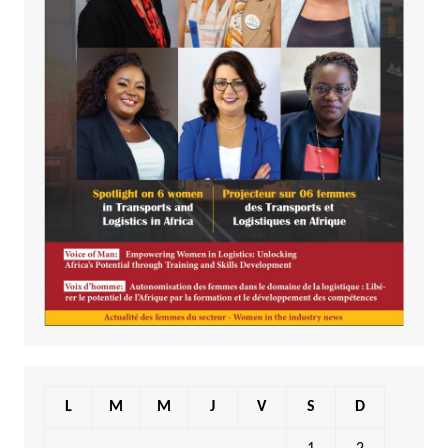
L
M
M
J
V
S
D