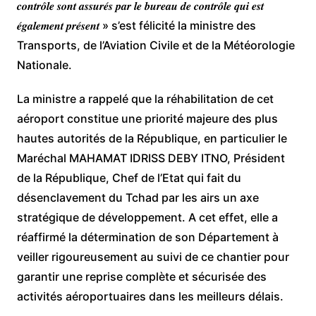
𝒄𝒐𝒏𝒕𝒓𝒐̂𝒍𝒆 𝒔𝒐𝒏𝒕 𝒂𝒔𝒔𝒖𝒓𝒆́𝒔 𝒑𝒂𝒓 𝒍𝒆 𝒃𝒖𝒓𝒆𝒂𝒖 𝒅𝒆 𝒄𝒐𝒏𝒕𝒓𝒐̂𝒍𝒆 𝒒𝒖𝒊 𝒆𝒔𝒕
𝒆́𝒈𝒂𝒍𝒆𝒎𝒆𝒏𝒕 𝒑𝒓𝒆́𝒔𝒆𝒏𝒕 » s’est félicité la ministre des
Transports, de l’Aviation Civile et de la Météorologie
Nationale.
La ministre a rappelé que la réhabilitation de cet
aéroport constitue une priorité majeure des plus
hautes autorités de la République, en particulier le
Maréchal MAHAMAT IDRISS DEBY ITNO, Président
de la République, Chef de l’Etat qui fait du
désenclavement du Tchad par les airs un axe
stratégique de développement. A cet effet, elle a
réaffirmé la détermination de son Département à
veiller rigoureusement au suivi de ce chantier pour
garantir une reprise complète et sécurisée des
activités aéroportuaires dans les meilleurs délais.