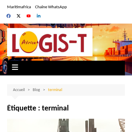
Aller
Maritimafrica
Chaîne WhatsApp
au
contenu
Accueil
Blog
terminal
Étiquette :
terminal