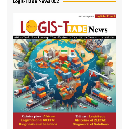
Logis-Trade News 002