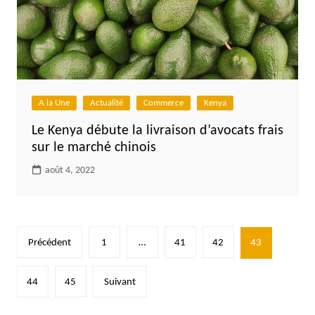
A la Une
Actualité
Commerce
Kenya
Le Kenya débute la livraison d’avocats frais
sur le marché chinois
août 4, 2022
Pagination
Précédent
1
…
41
42
43
des
publications
44
45
Suivant