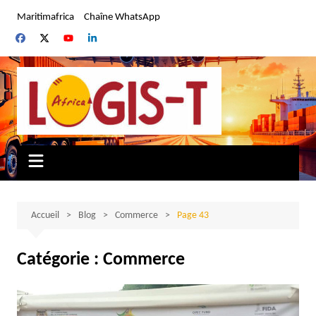
Aller
Maritimafrica
Chaîne WhatsApp
au
contenu
Accueil
Blog
Commerce
Page 43
Catégorie :
Commerce