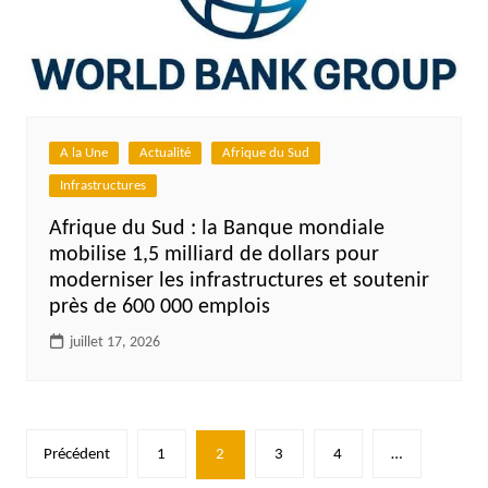
A la Une
Actualité
Afrique du Sud
Infrastructures
Afrique du Sud : la Banque mondiale
mobilise 1,5 milliard de dollars pour
moderniser les infrastructures et soutenir
près de 600 000 emplois
juillet 17, 2026
Pagination
Précédent
1
2
3
4
…
des