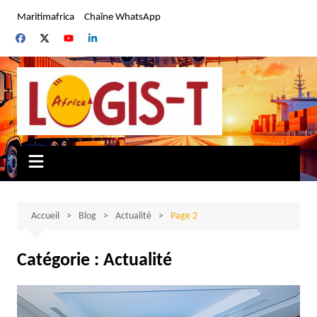
Aller
Maritimafrica
Chaîne WhatsApp
au
contenu
Accueil
Blog
Actualité
Page 2
Catégorie :
Actualité