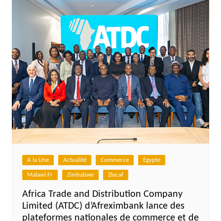
A la Une
Actualité
Commerce
Egypte
Malawi Fr
Zimbabwe
Zlecaf
Africa Trade and Distribution Company
Limited (ATDC) d’Afreximbank lance des
plateformes nationales de commerce et de