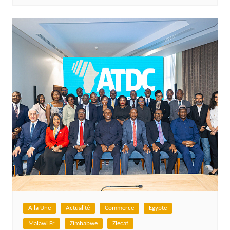
A la Une
Actualité
Commerce
Egypte
Malawi Fr
Zimbabwe
Zlecaf