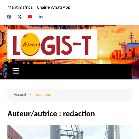
Aller
Maritimafrica
Chaîne WhatsApp
au
contenu
Accueil
redaction
Auteur/autrice :
redaction