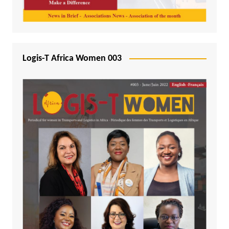
Logis-T Africa Women 003