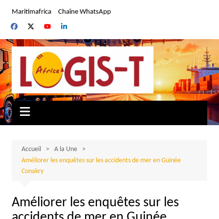
Aller
Maritimafrica
Chaîne WhatsApp
au
contenu
Accueil
A la Une
Améliorer les enquêtes sur les accidents de mer en Guinée
Conakry
Améliorer les enquêtes sur les
accidents de mer en Guinée