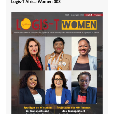
Logis-T Africa Women 003