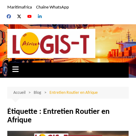
Aller
Maritimafrica
Chaîne WhatsApp
au
contenu
Accueil
Blog
Entretien Routier en Afrique
Étiquette :
Entretien Routier en
Afrique