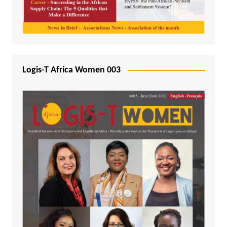
Logis-T Africa Women 003