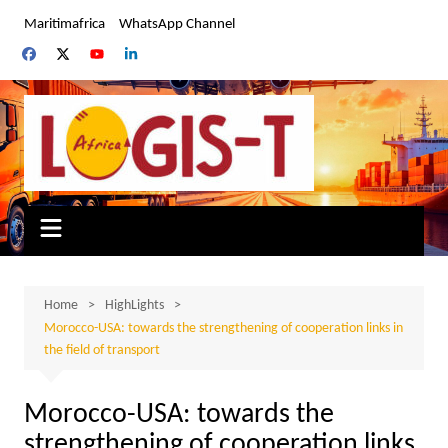
Skip
Maritimafrica
WhatsApp Channel
to
content
Home
HighLights
Morocco-USA: towards the strengthening of cooperation links in
the field of transport
Morocco-USA: towards the
strengthening of cooperation links