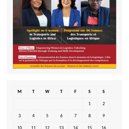
M
T
W
T
F
S
S
1
2
3
4
5
6
7
8
9
10
11
12
13
14
15
16